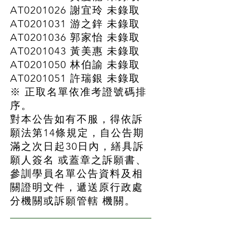
AT0201026 謝宜玲 未錄取
AT0201031 游之鋅 未錄取
AT0201036 郭家怡 未錄取
AT0201043 黃美惠 未錄取
AT0201050 林伯諭 未錄取
AT0201051 許瑞銀 未錄取
※ 正取名單依准考證號碼排
序。
對本公告如有不服，得依訴
願法第14條規定，自公告期
滿之次日起30日內，繕具訴
願人簽名 或蓋章之訴願書、
參訓學員名單公告資料及相
關證明文件，遞送原行政處
分機關或訴願管轄 機關。