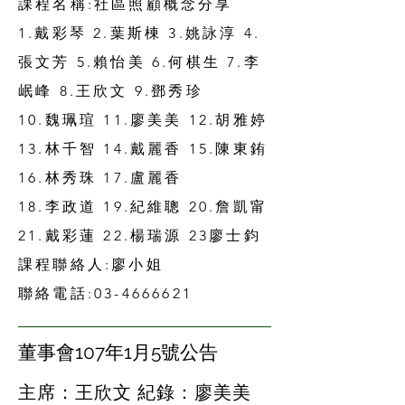
課程名稱:社區照顧概念分享
1.戴彩琴 2.
葉斯棟 3.
姚詠淳 4.
張文芳 5.
賴怡美 6.
何棋生 7.
李
岷峰 8.
王欣文 9.
鄧秀珍
10.魏珮瑄 11.
廖美美 12.
胡雅婷
13.
林千智 14.
戴麗香 15.
陳東銪
16.
林秀珠 17.
盧麗香
18.李政道 19.
紀維聰 20.
詹凱甯
21.
戴彩蓮 22.
楊瑞源 23
廖士鈞
課程聯絡人:廖小姐
聯絡電話:
03-4666621
​董事會107年1月5號公告
主席：王欣文 紀錄：廖美美