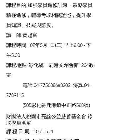
課程目的:加強學員進修訓練，鼓勵學員
積極進修，輔導考取相關證照，提升學
員知識、技能與態度。
講 師:黃起富
課程時間:107年5月1日(二) 早上8:00~下
午5:30
課程地點: 彰化統一鹿港文創會館 204教
室
電話:
04-7756386
#8202 傳真:
04-
7789115
(505彰化縣鹿港鎮中正路588號)
財團法人桃園市亮詮公益慈善基金會 錄
取學員名單
課程日期:107.5.1