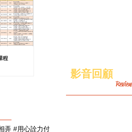
課程
影音回顧
Review
.
相弄 #用心詮力付