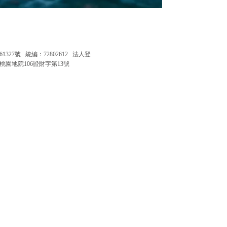
61327號 統編：72802612 法人登
桃園地院106證財字第13號